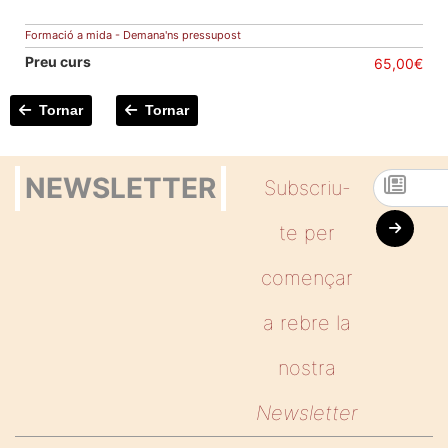
Formació a mida - Demana'ns pressupost
Preu curs
65,00€
Tornar
Tornar
NEWSLETTER
Subscriu-
te per
començar
a rebre la
nostra
Newsletter