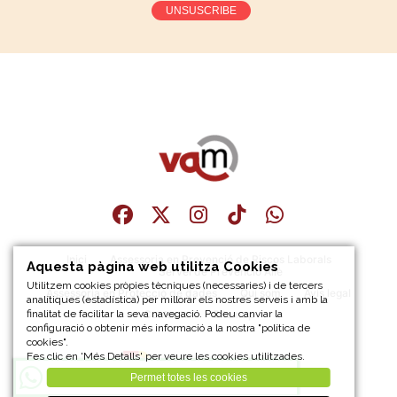
UNSUSCRIBE
Inici
Assessoria en Prevenció de Riscos Laborals
Aquesta pàgina web utilitza Cookies
Servei de Prevenció Aliè
Utilitzem cookies pròpies tècniques (necessaries) i de tercers
Assessoria en Protecció de dades
Qui som
Avís legal
analítiques (estadística) per millorar els nostres serveis i amb la
finalitat de facilitar la seva navegació. Podeu canviar la
Contacte
Sitemap
configuració o obtenir més informació a la nostra "política de
cookies".
Fes clic en 'Més Detalls' per veure les cookies utilitzades.
Uneix-te al nostre canal de
Whatsapp
!
Permet totes les cookies