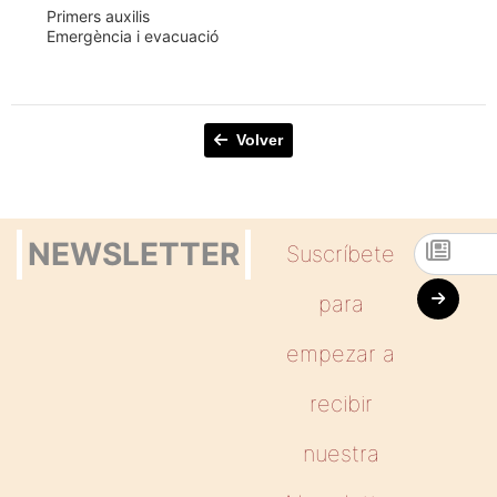
Primers auxilis
Emergència i evacuació
Volver
NEWSLETTER
Suscríbete
para
empezar a
recibir
nuestra