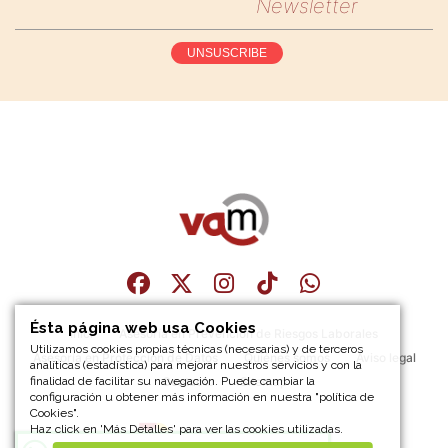
Newsletter
UNSUSCRIBE
Ésta página web usa Cookies
Inici
Asesoría en Prevención de Riesgos Laborales
Utilizamos cookies propias técnicas (necesarias) y de terceros
Asesoría en Protección de Datos
Quiénes somos
Aviso legal
analíticas (estadística) para mejorar nuestros servicios y con la
finalidad de facilitar su navegación. Puede cambiar la
Contacto
Sitemap
configuración u obtener más información en nuestra "política de
Cookies".
Haz click en 'Más Detalles' para ver las cookies utilizadas.