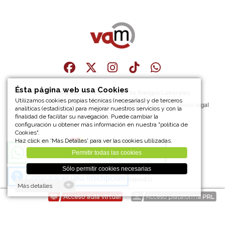
Ésta página web usa Cookies
Inici
Asesoría en Prevención de Riesgos Laborales
Utilizamos cookies propias técnicas (necesarias) y de terceros
Asesoría en Protección de Datos
Quiénes somos
Aviso legal
analíticas (estadística) para mejorar nuestros servicios y con la
finalidad de facilitar su navegación. Puede cambiar la
Contacto
Sitemap
configuración u obtener más información en nuestra "política de
Cookies".
Haz click en 'Más Detalles' para ver las cookies utilizadas.
¡Únete a nuestro canal de
Whatsapp
!
Permitir todas las cookies
Sólo permitir cookies necesarias
Cómo hacer una inscripción
Más detalles
Wadstore 2026.3.1