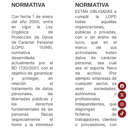
NORMATIVA
NORMATIVA
ESTÁN OBLIGADAS a
Con fecha 1 de enero
cumplir la LOPD
del año 2000, entra
todas aquellas
en vigor la Ley
organizaciones,
Orgánica de
públicas o privadas,
Protección de Datos
con o sin ánimo de
de Carácter Personal
lucro, que en el
(LOPD 15/99),
marco de sus
normativa
actividades traten
desarrollada
datos de carácter
actualmente por el
personal, sea cual
RD 1720/2007, con el
sea el soporte físico
objetivo de garantizar
de archivo. (Por
y proteger, en
ejemplo: empresas de
relación al
cualquier sector, ya
tratamiento de datos
sean sociedades,
personales, las
autónomos o
libertades públicas y
profesionales
los derechos
independientes, que
fundamentales de las
dispongan de
personas físicas
ficheros de
(especialmente el
trabajadores, clientes
honor y la intimidad
o proveedores, con