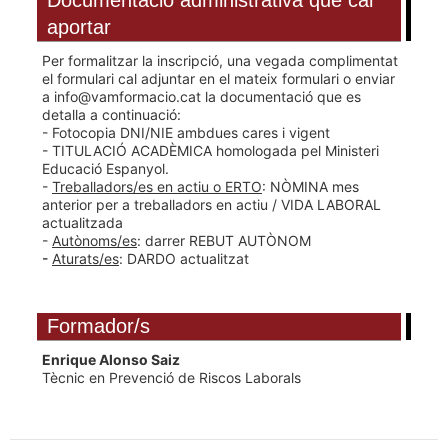
Documentació administrativa que cal
aportar
Per formalitzar la inscripció, una vegada complimentat
el formulari cal adjuntar en el mateix formulari o enviar
a
info@vamformacio.cat
la documentació que es
detalla a continuació:
- Fotocopia DNI/NIE ambdues cares i vigent
- TITULACIÓ ACADÈMICA homologada pel Ministeri
Educació Espanyol.
-
Treballadors/es en actiu o ERTO
: NÒMINA mes
anterior per a treballadors en actiu / VIDA LABORAL
actualitzada
-
Autònoms/es
: darrer REBUT AUTÒNOM
-
Aturats/es
: DARDO actualitzat
Formador/s
Enrique Alonso Saiz
Tècnic en Prevenció de Riscos Laborals