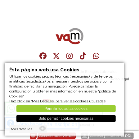
Ésta página web usa Cookies
Inici
Asesoría en Prevención de Riesgos Laborales
Utilizamos cookies propias técnicas (necesarias) y de terceros
Asesoría en Protección de Datos
Quiénes somos
Aviso legal
analíticas (estadística) para mejorar nuestros servicios y con la
finalidad de facilitar su navegación. Puede cambiar la
Contacto
Sitemap
configuración u obtener más información en nuestra "política de
Cookies".
Haz click en 'Más Detalles' para ver las cookies utilizadas.
¡Únete a nuestro canal de
Whatsapp
!
Permitir todas las cookies
Sólo permitir cookies necesarias
Cómo hacer una inscripción
Más detalles